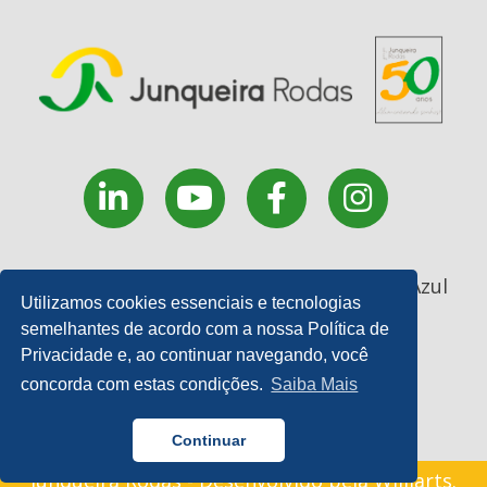
Rua Coronel João Manoel, 227 - . Monte Azul
Utilizamos cookies essenciais e tecnologias
Paulista - SP
semelhantes de acordo com a nossa Política de
17 3361 9200 | E-mail:
Privacidade e, ao continuar navegando, você
contato@junqueirarodas.com.br
concorda com estas condições.
Saiba Mais
Continuar
Junqueira Rodas - Desenvolvido pela
Williarts
.