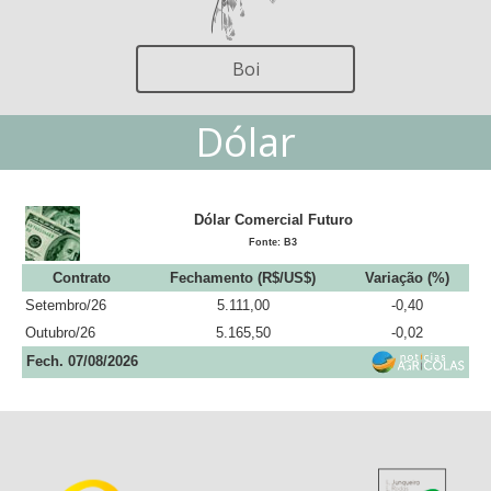
Boi
Dólar
Dólar Comercial Futuro
Fonte: B3
Contrato
Fechamento (R$/US$)
Variação (%)
Setembro/26
5.111,00
-0,40
Outubro/26
5.165,50
-0,02
Fech. 07/08/2026