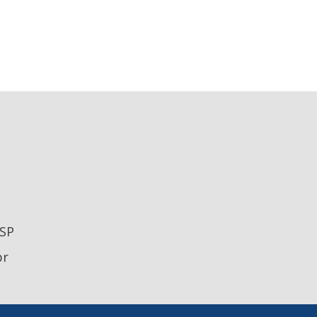
 SP
br