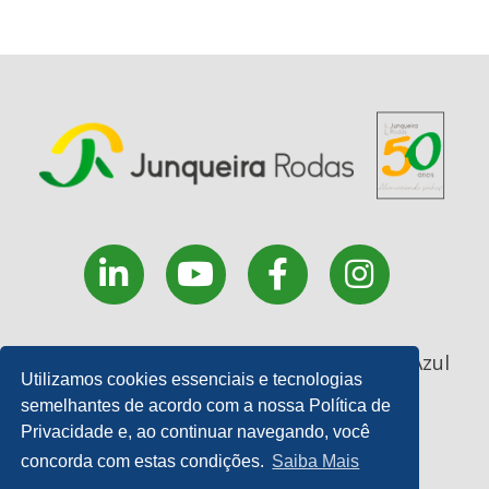
Rua Coronel João Manoel, 227 - . Monte Azul
Utilizamos cookies essenciais e tecnologias
Paulista - SP
semelhantes de acordo com a nossa Política de
17 3361 9200 | E-mail:
Privacidade e, ao continuar navegando, você
contato@junqueirarodas.com.br
concorda com estas condições.
Saiba Mais