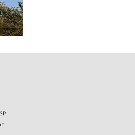
 SP
br