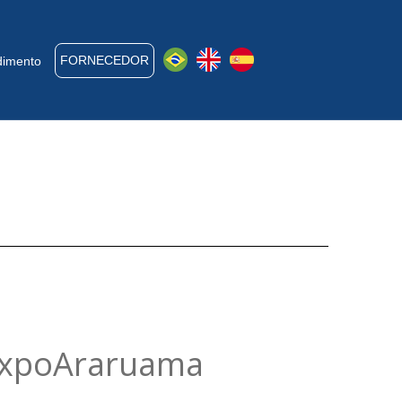
FORNECEDOR
dimento
 ExpoAraruama