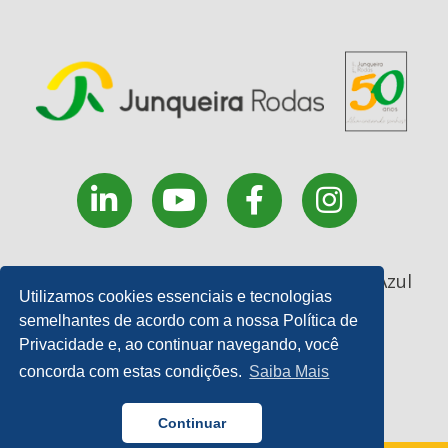
Rua Coronel João Manoel, 227 - . Monte Azul
Utilizamos cookies essenciais e tecnologias
Paulista - SP
semelhantes de acordo com a nossa Política de
17 3361 9200 | E-mail:
Privacidade e, ao continuar navegando, você
contato@junqueirarodas.com.br
concorda com estas condições.
Saiba Mais
Continuar